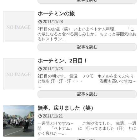
ホーチミンの旅
2011/11/28
2日目のお昼（笑） いよいよベトナム料理、 「こ
の歳になると食べる楽しみしか」 ちょっと雰囲気のあ
るレストラン...
記事を読む
ホーチミン、2日目！
2011/11/25
2日目の朝です。 気温 ３０℃ ホテルを出てぶらり
と散歩 汗・汗・汗・・・ 湿度も高いですね～
...
記事を読む
無事、戻りました（笑）
2011/11/21
一週間ぶりですね～ ご無沙汰でした。 先週、一週
間 「ベトナム」 に 行ってきました（汗） とに
かく疲れたー...