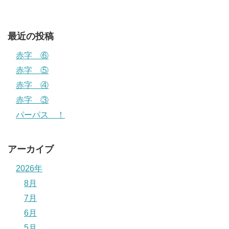
最近の投稿
赤字 ⑥
赤字 ⑤
赤字 ④
赤字 ③
パーパス ！
アーカイブ
2026年
8月
7月
6月
5月