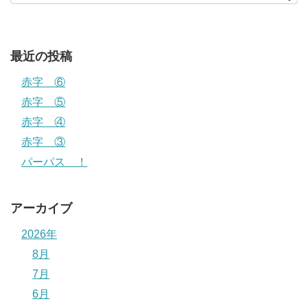
最近の投稿
赤字 ⑥
赤字 ⑤
赤字 ④
赤字 ③
パーパス ！
アーカイブ
2026年
8月
7月
6月