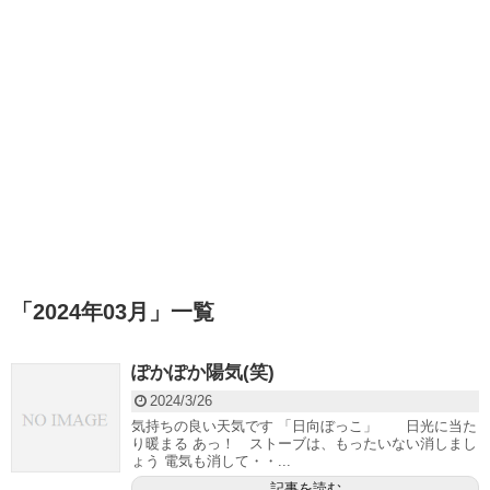
「
2024年03月
」
一覧
ぽかぽか陽気(笑)
2024/3/26
気持ちの良い天気です 「日向ぼっこ」 日光に当た
り暖まる あっ！ ストーブは、もったいない消しまし
ょう 電気も消して・・...
記事を読む