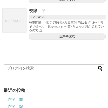
視線
2024/3/5
発車間際、 慌てて駆け込み乗車(本当はダメ) あ~ギリ
ギリせーふ 良かったぁー(笑) ちょっと息が切れてい
るので 座...
記事を読む
最近の投稿
赤字 ⑥
赤字 ⑤