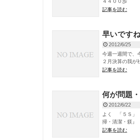
４４００歩 （
記事を読む
早いです
2012/6/25
今週一週間で、
２月決算の我が社
記事を読む
何が問題・
2012/6/22
よく 「５Ｓ」
掃・清潔・躾』 
記事を読む