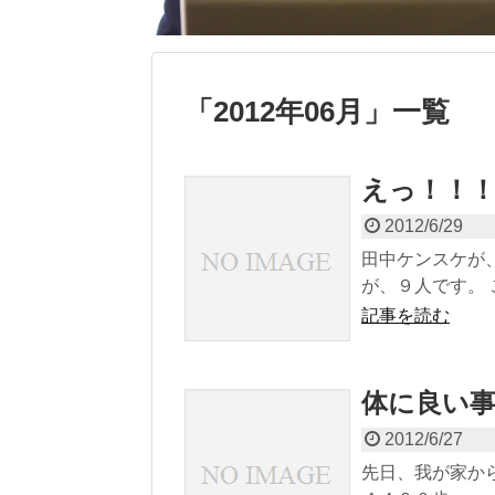
「
2012年06月
」
一覧
えっ！！！
2012/6/29
田中ケンスケが
が、９人です。 
記事を読む
体に良い
2012/6/27
先日、我が家か