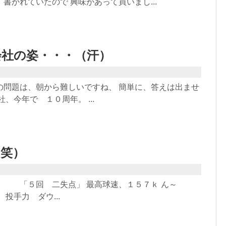
書かれていたので 興味があって買いまし...
会社の姿・・・（汗）
題は、朝から難しいですね、 簡単に、答えは出ませ
、今年で １０周年。 ...
（笑）
君、 「５回 二失点」 最高球速、１５７ｋ ん～
手力 ダウ...