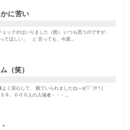
しかに苦い
チェックがはいりました（怒） いつも思うのですが、
ってほしい」 と 言っても、今度...
ーム（笑）
く安心して、 観ていられましたね～γ(▽´ )ﾂヾ( ｀
、３８，０００人の入場者・・・...
・