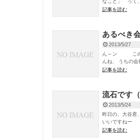
なこと」 って、
記事を読む
あるべき
2013/5/27
ん～ン この問
んね、 うちの会社
記事を読む
流石です
2013/5/24
昨日の、大谷
いいですねー 投
記事を読む