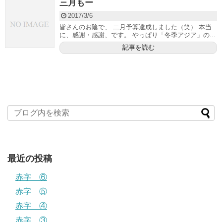
三月もー
2017/3/6
皆さんのお陰で、 二月予算達成しました（笑） 本当
に、感謝・感謝、です。 やっぱり「冬季アジア」の...
記事を読む
最近の投稿
赤字 ⑥
赤字 ⑤
赤字 ④
赤字 ③