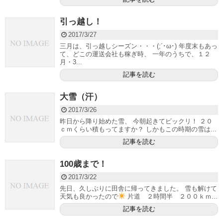
引っ越し！
2017/3/27
三月は、引っ越しシーズン・・・(;´･ω･) 年度末もあっ
て、どこの運送会社も稼ぎ時、 一年のうちで、１２
月・3...
記事を読む
大雪（汗）
2017/3/26
昨日から降り始めた雪、 今朝起きてビックリ！ ２０
ｃｍくらい積もってますか？ しかもこの時期の雪は...
記事を読む
100歳まで！
2017/3/22
先日、久しぶりに田舎に帰ってきました。 雪も解けて
天気も良かったので
片道 ２時間半 ２００ｋｍ...
記事を読む