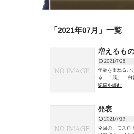
「
2021年07月
」
一覧
増えるも
2021/7/28
年齢を重ねるご
る、「歳」 「白
記事を読む
発表
2021/7/13
今回の、モスロト