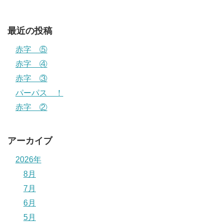
最近の投稿
赤字 ⑤
赤字 ④
赤字 ③
パーパス ！
赤字 ②
アーカイブ
2026年
8月
7月
6月
5月