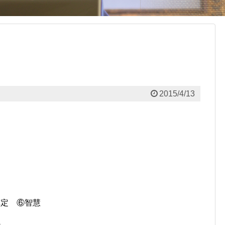
2015/4/13
禅定 ⑥智慧
)