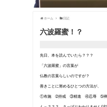
ホーム
日記
六波羅蜜！？
先日、本を読んでいたら？？？
「六波羅蜜」の言葉が
仏教の言葉らしいのですが？
善きことに努めるひとつの方法が、
①布施 ➁持戒 ③精進 ④忍辱 ➄
ん～？？？ さっぱりわかりません(涙