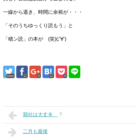
一線から退き、時間に余裕が・・・
「そのうちゆっくり読もう」と
「積ン読」の本が (笑)(;’∀’)
error
0
0
我社は大丈夫
二月も最後