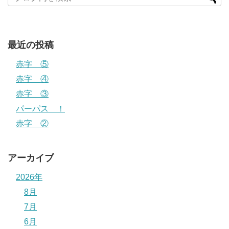
最近の投稿
赤字 ⑤
赤字 ④
赤字 ③
パーパス ！
赤字 ②
アーカイブ
2026年
8月
7月
6月